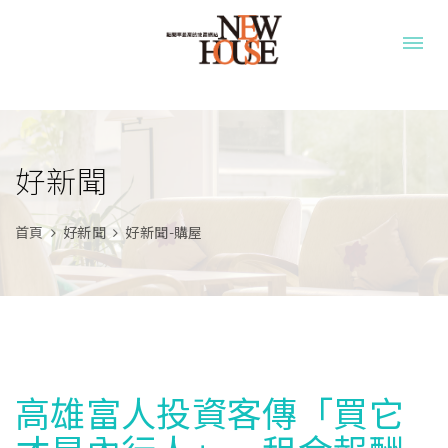
好新聞
首頁
好新聞
好新聞-購屋
高雄富人投資客傳「買它