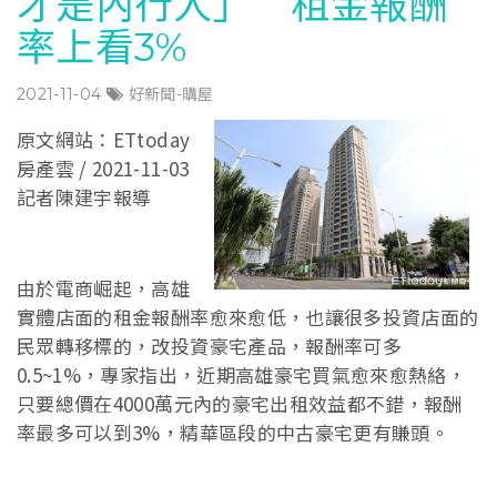
才是內行人」 租金報酬
率上看3%
2021-11-04
好新聞-購屋
原文網站：ETtoday
房產雲 / 2021-11-03
記者陳建宇報導
由於電商崛起，高雄
實體店面的租金報酬率愈來愈低，也讓很多投資店面的
民眾轉移標的，改投資豪宅產品，報酬率可多
0.5~1%，專家指出，近期高雄豪宅買氣愈來愈熱絡，
只要總價在4000萬元內的豪宅出租效益都不錯，報酬
率最多可以到3%，精華區段的中古豪宅更有賺頭。