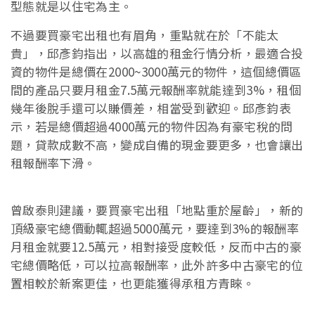
型態就是以住宅為主。
不過要買豪宅出租也有眉角，重點就在於「不能太
貴」，邱彥鈞指出，以高雄的租金行情分析，最適合投
資的物件是總價在2000~3000萬元的物件，這個總價區
間的產品只要月租金7.5萬元報酬率就能達到3%，租個
幾年後脫手還可以賺價差，相當受到歡迎。邱彥鈞表
示，若是總價超過4000萬元的物件因為有豪宅稅的問
題，貸款成數不高，變成自備的現金要更多，也會讓出
租報酬率下滑。
曾啟泰則建議，要買豪宅出租「地點重於屋齡」，新的
頂級豪宅總價動輒超過5000萬元，要達到3%的報酬率
月租金就要12.5萬元，相對接受度較低，反而中古的豪
宅總價略低，可以拉高報酬率，此外許多中古豪宅的位
置相較於新案更佳，也更能獲得承租方青睞。