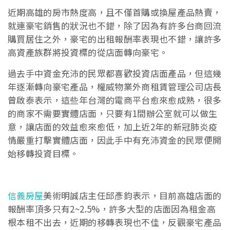
近期高雄的房市熱度高，且不僅首購或換屋產品熱賣，
就連豪宅銷售的狀況也不錯，除了因為有許多台商回流
購買居住之外，豪宅的出租報酬率表現也不錯，讓許多
高資產族群將投資標的從店面轉向豪宅。
過去手中資金充沛的民眾都喜歡投資店面產品，但這幾
年逐漸轉向豪宅產品，權威物業外商租賃管理公司店長
曾啟泰表示，這些年台灣的電商平台愈來愈成熟，很多
的商家不需要實體店面，只要有1間辦公室就可以做生
意，讓店面的效益愈來愈低，加上近2年的新冠肺炎疫
情嚴重打擊實體店面，因此手中有充沛資金的民眾便開
始移轉投資目標。
信義房屋
美術明誠店主任邱彥鈞表示，目前高雄店面的
報酬率頂多只有2~2.5%，許多大型的店面因為租金高
根本租不出去，近期的移轉表現也不佳，反觀豪宅產品