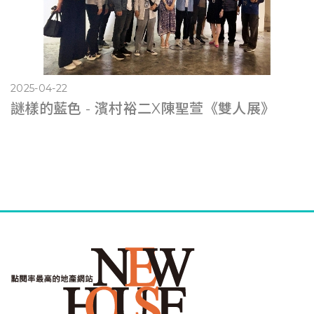
2025-04-22
謎樣的藍色 - 濱村裕二X陳聖萱《雙人展》