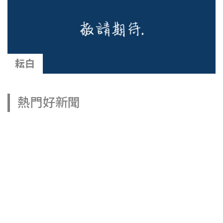
耘白
熱門好新聞