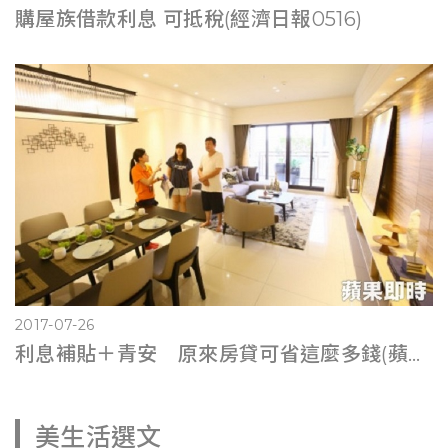
購屋族借款利息 可抵稅(經濟日報0516)
2017-07-26
利息補貼＋青安 原來房貸可省這麼多錢(蘋果即時0725)
美生活選文