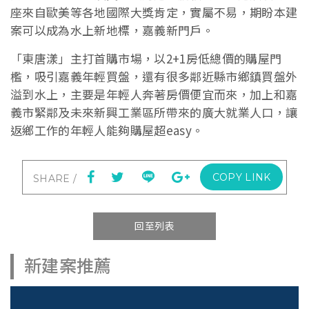
座來自歐美等各地國際大獎肯定，實屬不易，期盼本建
案可以成為水上新地標，嘉義新門戶。
「東唐漾」主打首購市場，以2+1房低總價的購屋門
檻，吸引嘉義年輕買盤，還有很多鄰近縣市鄉鎮買盤外
溢到水上，主要是年輕人奔著房價便宜而來，加上和嘉
義市緊鄰及未來新興工業區所帶來的廣大就業人口，讓
返鄉工作的年輕人能夠購屋超easy。
COPY LINK
回至列表
新建案推薦