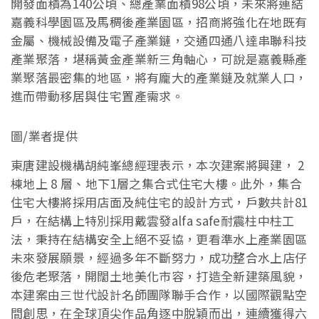
開發面積為140公頃、總產業面積98公頃，未來將連結
嘉義科學園區及馬稠後產業園區，招商將強化在地既有
金屬、機械設備及電子產業鏈，交通四通八達串聯科技
產業聚落，堪稱黃金產業新三角軸心，可說是嘉義縣產
業聚落最密集的地區，將有龐大的產業鏈及就業人口，
進而帶動移居與住宅置產需求。
圖/業者提供
東唐建設機構胡純峯總經理表示，本次建案將興建， 2
棟地上 8 層、地下1層之集合式住宅大樓。此外，集合
住宅大樓將採用店面及純住宅的設計方式，戶數共計81
戶，在結構上特別採用戴雲發alfa safe耐震柱中柱工
法，秉持在結構安全上絕不妥協，更看準水上產業園區
未來發展願景，經過多年不斷努力，成功整合水上店仔
後危老聚落，開闊土地美化市容，打造全新建築風貌，
本建案由三世代設計名師團隊聯手合作，以國際觀點空
間創思，在全球頂尖作品角逐中脫穎而出，連續獲得六