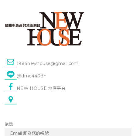
1984newhouse@gmail.com
@dmo4408n
NEW HOUSE 地產平台
帳號