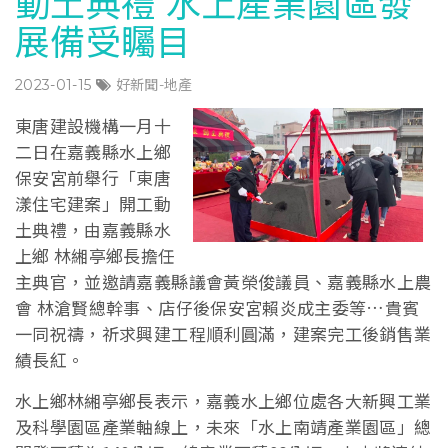
動土典禮 水上產業園區發
展備受矚目
2023-01-15
好新聞-地產
東唐建設機構一月十
二日在嘉義縣水上鄉
保安宮前舉行「東唐
漾住宅建案」開工動
土典禮，由嘉義縣水
上鄉 林緗亭鄉長擔任
主典官，並邀請嘉義縣議會黃榮俊議員、嘉義縣水上農
會 林滄賢總幹事、店仔後保安宮賴炎成主委等…貴賓
一同祝禱，祈求興建工程順利圓滿，建案完工後銷售業
績長紅。
水上鄉林緗亭鄉長表示，嘉義水上鄉位處各大新興工業
及科學園區產業軸線上，未來「水上南靖產業園區」總