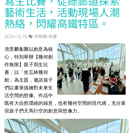
寫生比賽，從綠廊道探索
藝術生活，活動現場人潮
熱絡，閃耀高鐵特區。
2024-12-16
好新聞-地產
清景麟集團以創意為核
心，特別舉辦【幾何創
作無限】親子寫生比
賽，以「坐忘林幾何
館」為主題，邀請孩子
們以畫筆描繪對未來生
活空間的想像。作品中
既有大自然環繞的綠意，也有幾何空間的現代感，充分展
現孩子們天馬行空的創意與想像力。