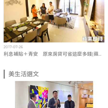
2017-07-26
利息補貼＋青安 原來房貸可省這麼多錢(蘋果即時0725)
美生活選文