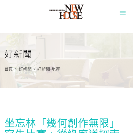
好新聞
首頁
好新聞
好新聞-地產
坐忘林「幾何創作無限」