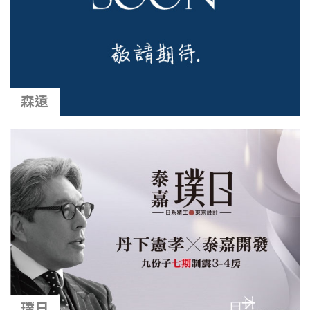
森遠
璞日