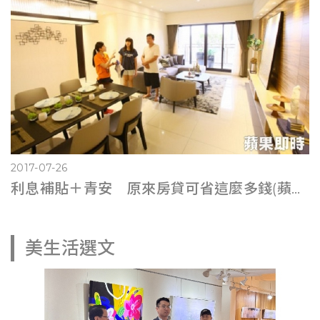
2017-07-26
利息補貼＋青安 原來房貸可省這麼多錢(蘋果即時0725)
美生活選文