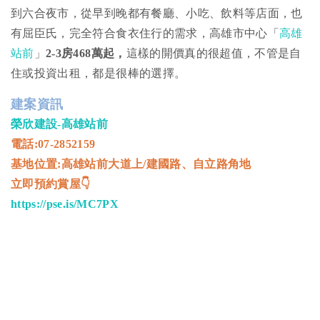
到六合夜市，從早到晚都有餐廳、小吃、飲料等店面，也
有屈臣氏，完全符合食衣住行的需求，高雄市中心「
高雄
站前
」
2-3
房468
萬起，
這樣的開價真的很超值，不管是自
住或投資出租，都是很棒的選擇。
建案資訊
榮欣建設-高雄站前
電話:07-2852159
基地位置:高雄站前大道上/建國路、自立路角地
立即預約賞屋👇
https://pse.is/MC7PX