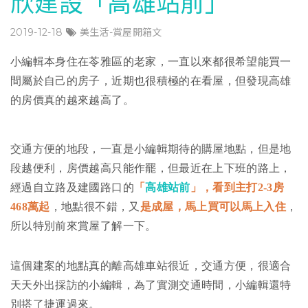
欣建設「高雄站前」
2019-12-18
美生活-賞屋開箱文
小編輯本身住在苓雅區的老家，一直以來都很希望能買一
間屬於自己的房子，近期也很積極的在看屋，但發現高雄
的房價真的越來越高了。
交通方便的地段，一直是小編輯期待的購屋地點，但是地
段越便利，房價越高只能作罷，但最近在上下班的路上，
經過自立路及建國路口的
「
高雄站前
」，看到主打2-3房
468萬起
，地點很不錯，又
是
成屋，馬上買可以馬上入住
，
所以特別前來賞屋了解一下。
這個建案的地點真的離高雄車站很近，交通方便，很適合
天天外出採訪的小編輯，為了實測交通時間，小編輯還特
別搭了捷運過來。