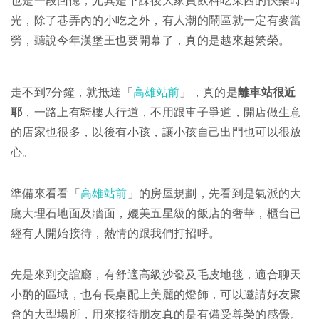
也是一段回憶，尤其是下課後大家買飲料吃東西的快樂時
光，除了巷弄內的小吃之外，有人潮的鬧區就一定有麥當
勞，聽說今年漢堡王也要開幕了，真的是越來越繁榮。
走不到7分鐘，就抵達「
高雄站前
」，真的是
離車站很近
耶
，一路上有騎樓人行道，不用跟車子爭道，開店做生意
的店家也很多，以後有小孩，讓小孩自己出門也可以很放
心。
準備來看看「
高雄站前
」的房屋規劃，先看到是氣派的大
廳大理石地面及牆面，媲美五星級的飯店的奢華，櫃台已
經有人開始接待，熱情的跟我們打招呼。
先是來到交誼廳，有舒適高級沙發及毛皮地毯，適合聊天
小酌的區域，也有長桌配上美麗的燈飾，可以邀請好友聚
會的大型場所，用來接待朋友真的是有備受尊榮的感覺。