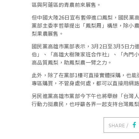
區與阿蓮區的青農前來展售。
但中國大陸26日宣布暫停進口鳳梨，國民黨
黨部主委李哲華提出「鳳梨周」構想，除小農
梨果農展售。
國民黨高雄市黨部表示，3月2日至3月5日
伯」、「高雄大樹陳家班合作社」、「內門
高品質鳳梨，助鳳梨農一臂之力。
此外，除了在黨部1樓可直接實體採購，也能透過
專區購買，不管身處何處，都可以直接用網
另民進黨高雄市黨部今下午也將舉辦「台灣人
行動力挺農民，也呼籲各界一起支持台灣鳳