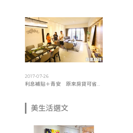
2017-07-26
利息補貼＋青安 原來房貸可省這麼多錢(蘋果即時0725)
美生活選文