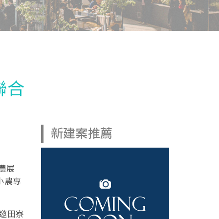
聯合
新建案推薦
農展
小農專
邀田寮