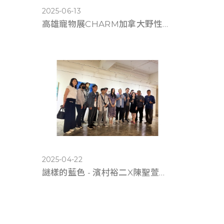
2025-06-13
高雄寵物展CHARM加拿大野性魅力滿6千送遊艇體驗
2025-04-22
謎樣的藍色 - 濱村裕二X陳聖萱《雙人展》