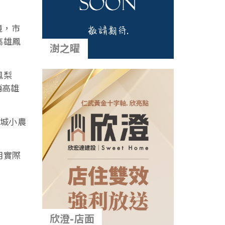
境，市
高雄鳳
澍之曜
鳳梨
銷高雄
商城小農
用實際
。
欣澄-店面