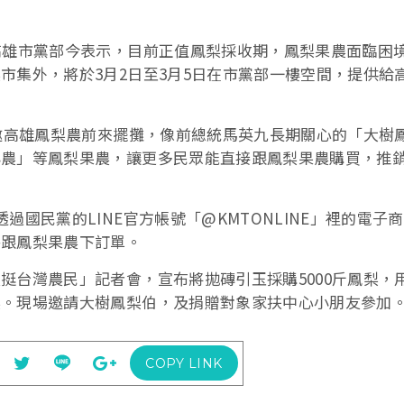
高雄市黨部今表示，目前正值鳳梨採收期，鳳梨果農面臨困
市集外，將於3月2日至3月5日在市黨部一樓空間，提供給
力邀高雄鳳梨農前來擺攤，像前總統馬英九長期關心的「大樹
小農」等鳳梨果農，讓更多民眾能直接跟鳳梨果農購買，推
國民黨的LINE官方帳號「@KMTONLINE」裡的電子
路跟鳳梨果農下訂單。
挺台灣農民」記者會，宣布將拋磚引玉採購5000斤鳳梨，
梨。現場邀請大樹鳳梨伯，及捐贈對象家扶中心小朋友參加
COPY LINK