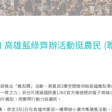
 高雄藍綠齊辦活動挺農民 (
部推出「鳳梨周」活動，將黨部1樓空間提供給高雄鳳梨果
一臂之力；另也可透過國民黨LINE官方帳號裡的電子商城
0斤鳳梨，用實際行動力挺農民。
集，原定3月2日在高雄市黨部一樓舉辦小農市集展售活動，