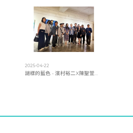
2025-04-22
謎樣的藍色 - 濱村裕二X陳聖萱《雙人展》