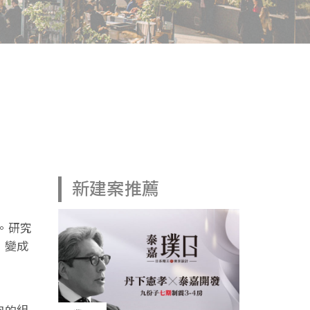
」
新建案推薦
會。研究
」變成
肉的組