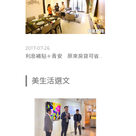
2017-07-26
利息補貼＋青安 原來房貸可省這麼多錢(蘋果即時0725)
美生活選文