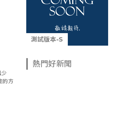
測試版本-S
熱門好新聞
肌少
症的方