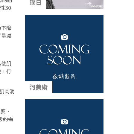
璞日
性30
力下降
質量減
易使肌
院，行
河美術
肌肉消
需要，
般約需