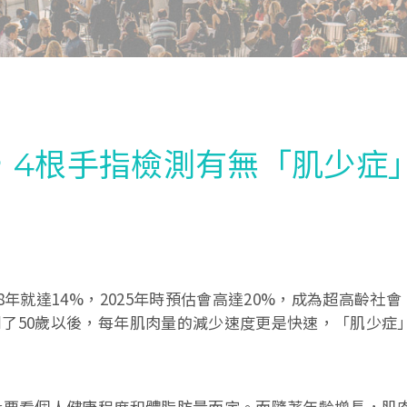
，4根手指檢測有無「肌少症
8年就達14%，2025年時預估會高達20%，成為超高齡社
到了50歲以後，每年肌肉量的減少速度更是快速，「肌少症
肉量要看個人健康程度和體脂肪量而定。而隨著年齡增長，肌