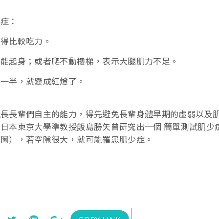
少症：
變得比較吃力。
才能起身；或者爬不動樓梯，表示大腿肌力不足。
到一半，就變成紅燈了。
延長長輩們自主的能力，得先避免長輩身體早期的虛弱以及
日本東京大學準教授飯島勝矢曾研究出一個 簡單測試肌少
下圖），若空隙很大，就可能罹患肌少症。