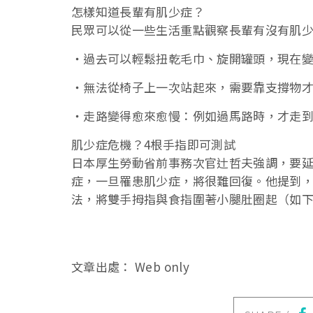
怎樣知道長輩有肌少症？
民眾可以從一些生活重點觀察長輩有沒有肌
‧過去可以輕鬆扭乾毛巾、旋開罐頭，現在
‧無法從椅子上一次站起來，需要靠支撐物
‧走路變得愈來愈慢：例如過馬路時，才走
肌少症危機？4根手指即可測試
日本厚生勞動省前事務次官辻哲夫強調，要
症，一旦罹患肌少症，將很難回復。他提到，
法，將雙手拇指與食指圍著小腿肚圈起（如
文章出處： Web only