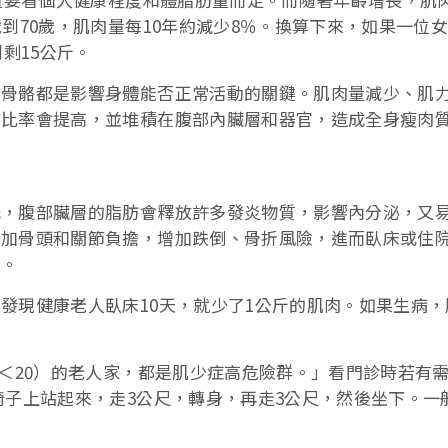
到70歲，肌肉量每10年約減少8％。換算下來，如果一位女
到剩15公斤。
和骨骼都是影響身體能否正常活動的關鍵。肌肉量減少、肌
肪比率會提高，並堆積在腹部內臟層和器官，造成全身瘦肉
低，腹部臟層的脂肪會釋放許多發炎物質，影響內分泌，又
增加骨頭和關節負擔，增加跌倒、骨折風險，進而臥床或住
險。
發現健康老人臥床10天，就少了1公斤的肌肉。如果生病，
I＜20）的老人家，都是肌少症高危險群。」看門診時若有
椅子上站起來，走3公尺，轉身，再走3公尺，然後坐下。一