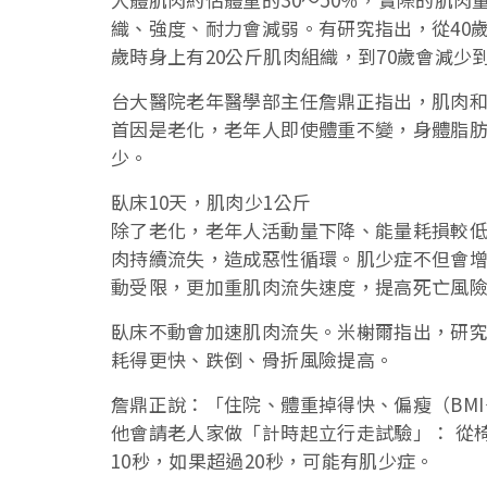
織、強度、耐力會減弱。有研究指出，從40歲
歲時身上有20公斤肌肉組織，到70歲會減少
台大醫院老年醫學部主任詹鼎正指出，肌肉
首因是老化，老年人即使體重不變，身體脂
少。
臥床10天，肌肉少1公斤
除了老化，老年人活動量下降、能量耗損較
肉持續流失，造成惡性循環。肌少症不但會
動受限，更加重肌肉流失速度，提高死亡風
臥床不動會加速肌肉流失。米榭爾指出，研究
耗得更快、跌倒、骨折風險提高。
詹鼎正說：「住院、體重掉得快、偏瘦（BM
他會請老人家做「計時起立行走試驗」： 從
10秒，如果超過20秒，可能有肌少症。