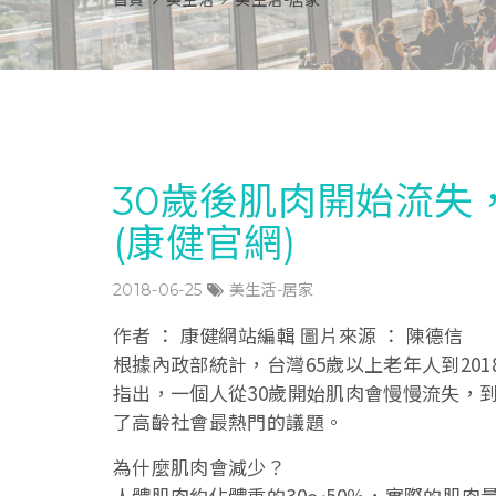
首頁
美生活
美生活-居家
30歲後肌肉開始流失
(康健官網)
2018-06-25
美生活-居家
作者 ： 康健網站編輯 圖片來源 ： 陳德信
根據內政部統計，台灣65歲以上老年人到201
指出，一個人從30歲開始肌肉會慢慢流失，
了高齡社會最熱門的議題。
為什麼肌肉會減少？
人體肌肉約佔體重的30～50％，實際的肌