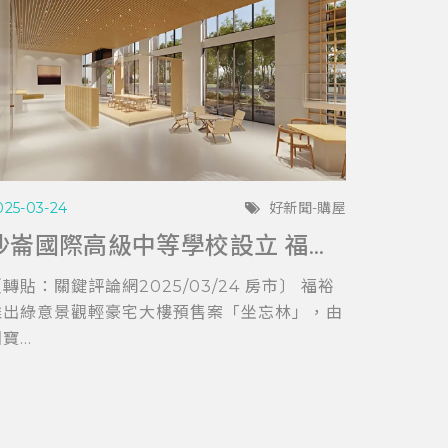
025-03-24
好新聞-購屋
沙崙國際高級中等學校設立 福裕「坐忘林」擁科技與教育加持
轉貼：關鍵評論網2025/03/24 房市〕 福裕
推出綠意景觀輕豪宅大樓預售案「坐忘林」，由
寶...