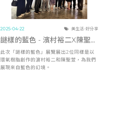
2025-04-22
美生活-好分享
謎樣的藍色 - 濱村裕二X陳聖萱《雙人展》
此次「謎樣的藍色」展覽展出2位同樣是以
環氧樹脂創作的濵村裕二和陳聖萱，為我們
展現來自藍色的幻境。