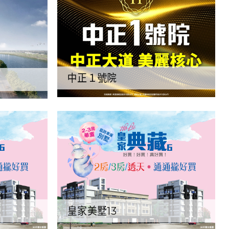
中正１號院
皇家美墅13