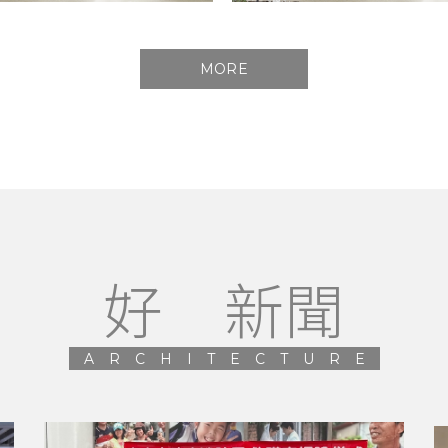
MORE
好 新聞
ARCHITECTURE