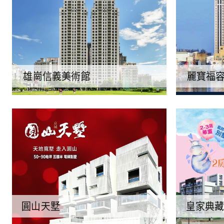
雄崗信義美術館
麗寶福容
圓山天墅
皇家典藏