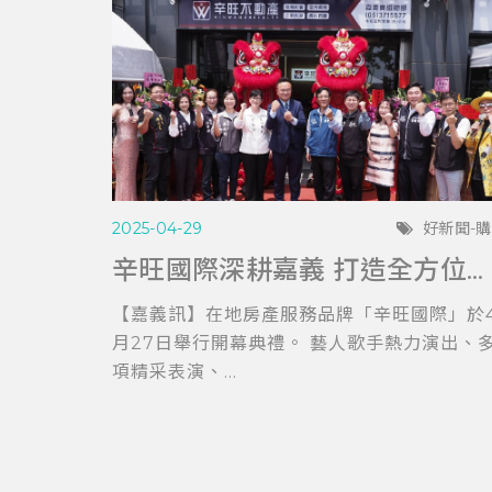
2025-04-29
好新聞-
辛旺國際深耕嘉義 打造全方位房產服務平台 與在地青年共創希望藍圖
【嘉義訊】在地房產服務品牌「辛旺國際」於
月27日舉行開幕典禮。 藝人歌手熱力演出、
項精采表演、...