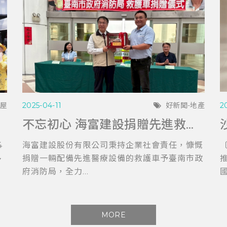
購屋
2025-04-11
好新聞-地產
2
不忘初心 海富建設捐贈先進救護車 助力台南消防局提升救護效能
4
海富建設股份有限公司秉持企業社會責任，慷慨
〔
多
捐贈一輛配備先進醫療設備的救護車予臺南市政
府消防局，全力...
國
MORE