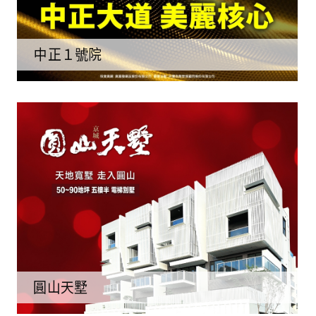
中正１號院
圓山天墅