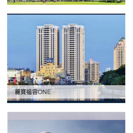
麗寶福容ONE