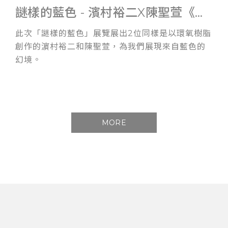
謎樣的藍色 - 濱村裕二X陳聖萱《雙人展》
此次「謎樣的藍色」展覽展出2位同樣是以環氧樹脂
創作的濵村裕二和陳聖萱，為我們展現來自藍色的
幻境。
MORE