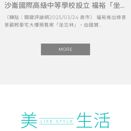
沙崙國際高級中等學校設立 福裕「坐忘林」擁科技與教育加持
〔轉貼：關鍵評論網2025/03/24 房市〕 福裕推出綠意
景觀輕豪宅大樓預售案「坐忘林」，由國寶...
MORE
美
生活
LIFE STYLE