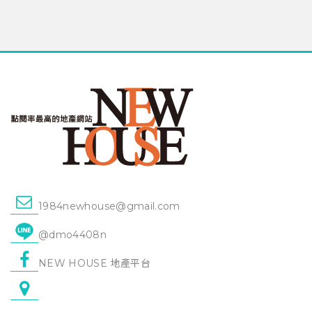
1984newhouse@gmail.com
@dmo4408n
NEW HOUSE 地產平台