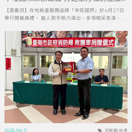
【嘉義訊】在地房產服務品牌「辛旺國際」於4月27日
舉行開幕典禮。 藝人歌手熱力演出、多項精采表演、...
2025-04-11
好新聞-地產