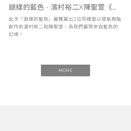
謎樣的藍色 - 濱村裕二X陳聖萱《雙人展》
此次「謎樣的藍色」展覽展出2位同樣是以環氧樹脂
創作的濵村裕二和陳聖萱，為我們展現來自藍色的
幻境。
MORE