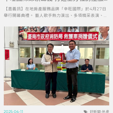
【嘉義訊】在地房產服務品牌「辛旺國際」於4月27日
舉行開幕典禮。 藝人歌手熱力演出、多項精采表演、...
2025-04-11
好新聞-地產