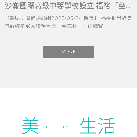
沙崙國際高級中等學校設立 福裕「坐忘林」擁科技與教育加持
〔轉貼：關鍵評論網2025/03/24 房市〕 福裕推出綠意
景觀輕豪宅大樓預售案「坐忘林」，由國寶...
MORE
美
生活
LIFE STYLE