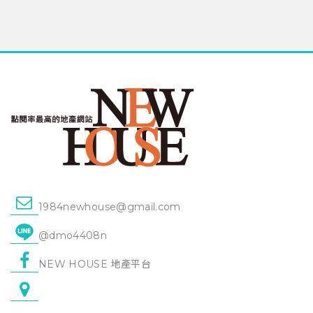
1984newhouse@gmail.com
@dmo4408n
NEW HOUSE 地產平台