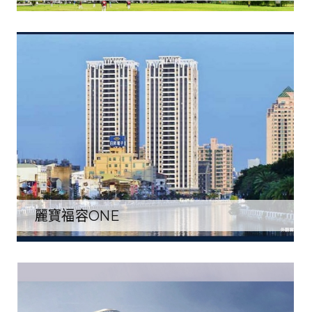
麗寶福容ONE