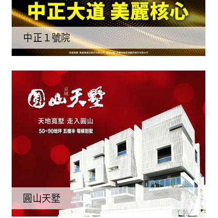
中正１號院
圓山天墅