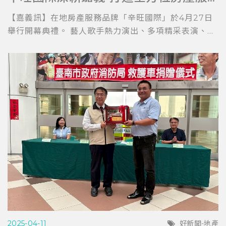
【嘉義訊】在地房產服務品牌「辛旺國際」於4月27日
舉行開幕典禮。 藝人歌手熱力演出、多項精采表演、...
2025-04-11
好新聞-地產