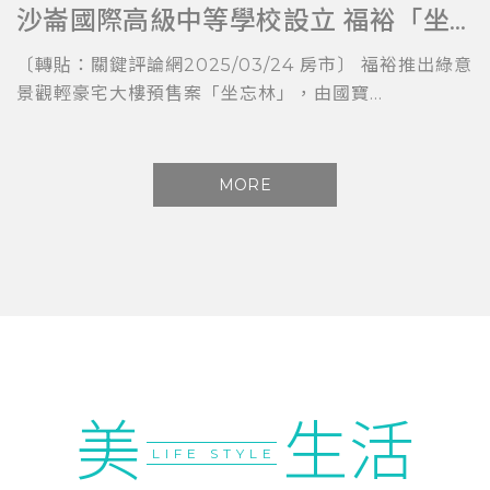
沙崙國際高級中等學校設立 福裕「坐忘林」擁科技與教育加持
〔轉貼：關鍵評論網2025/03/24 房市〕 福裕推出綠意
景觀輕豪宅大樓預售案「坐忘林」，由國寶...
MORE
美
生活
LIFE STYLE