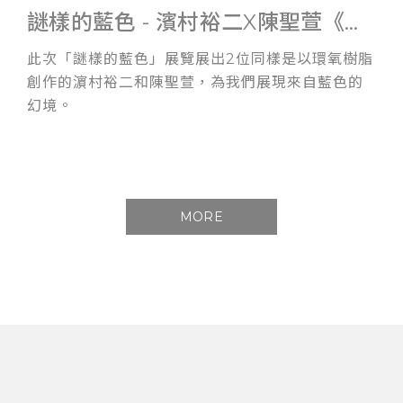
謎樣的藍色 - 濱村裕二X陳聖萱《雙人展》
此次「謎樣的藍色」展覽展出2位同樣是以環氧樹脂
創作的濵村裕二和陳聖萱，為我們展現來自藍色的
幻境。
MORE