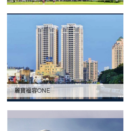
麗寶福容ONE