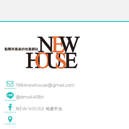
1984newhouse@gmail.com
@dmo4408n
NEW HOUSE 地產平台