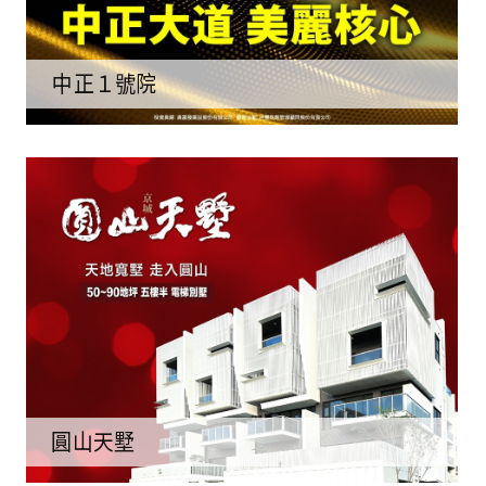
中正１號院
圓山天墅