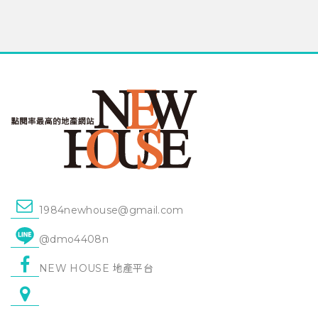
1984newhouse@gmail.com
@dmo4408n
NEW HOUSE 地產平台