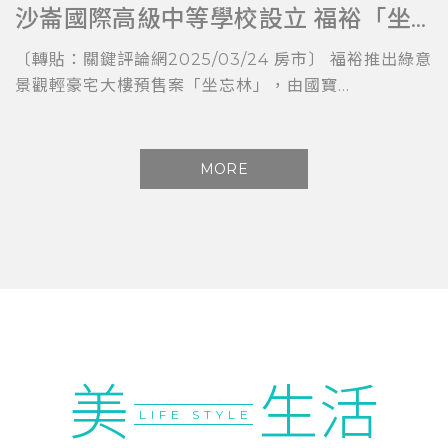
沙崙國際高級中等學校設立 福裕「坐忘林」擁科技與教育加持
〔轉貼：關鍵評論網2025/03/24 房市〕 福裕推出綠意
景觀輕豪宅大樓預售案「坐忘林」，由國寶...
MORE
美
生活
LIFE STYLE