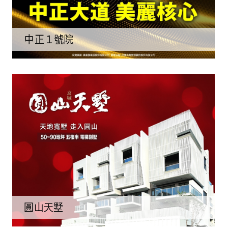
中正１號院
圓山天墅