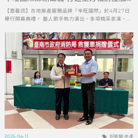
【嘉義訊】在地房產服務品牌「辛旺國際」於4月27日
舉行開幕典禮。 藝人歌手熱力演出、多項精采表演、...
2025-04-11
好新聞-地產