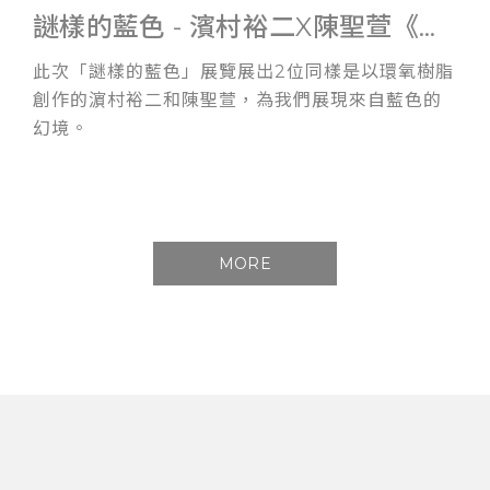
謎樣的藍色 - 濱村裕二X陳聖萱《雙人展》
此次「謎樣的藍色」展覽展出2位同樣是以環氧樹脂
創作的濵村裕二和陳聖萱，為我們展現來自藍色的
幻境。
MORE