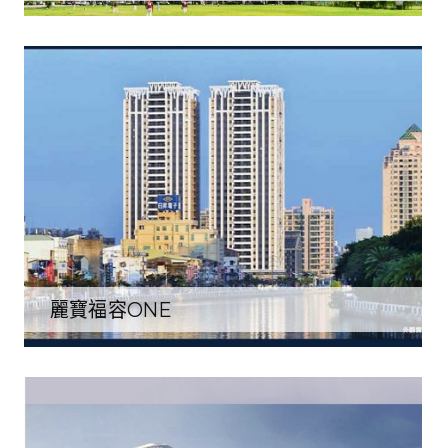
麗寶福容ONE