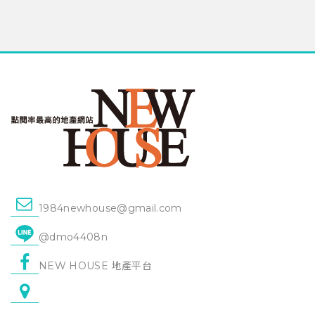
1984newhouse@gmail.com
@dmo4408n
NEW HOUSE 地產平台