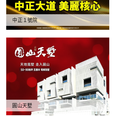
中正１號院
圓山天墅