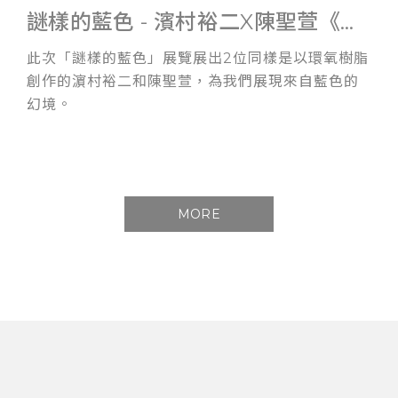
謎樣的藍色 - 濱村裕二X陳聖萱《雙人展》
此次「謎樣的藍色」展覽展出2位同樣是以環氧樹脂
創作的濵村裕二和陳聖萱，為我們展現來自藍色的
幻境。
MORE