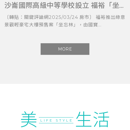
沙崙國際高級中等學校設立 福裕「坐忘林」擁科技與教育加持
〔轉貼：關鍵評論網2025/03/24 房市〕 福裕推出綠意
景觀輕豪宅大樓預售案「坐忘林」，由國寶...
MORE
美
生活
LIFE STYLE