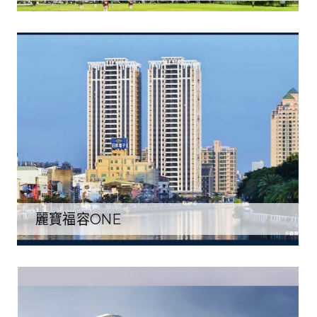
麗寶福容ONE