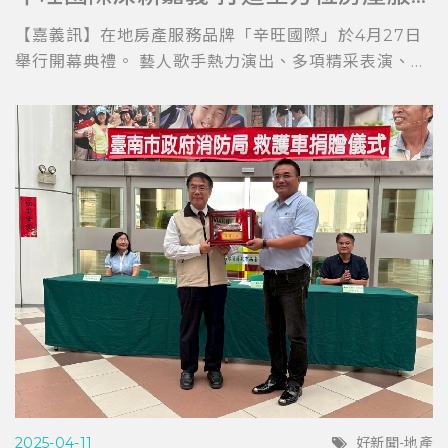
【嘉義訊】在地房產服務品牌「辛旺國際」於4月27日
舉行開幕典禮。 藝人歌手熱力演出、多項精采表演、...
2025-04-11
好新聞-地產