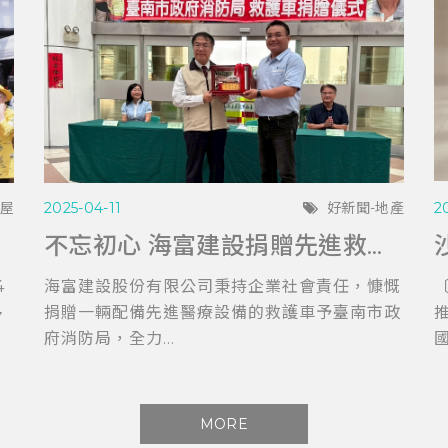
購屋
2025-04-11
好新聞-地產
2
不忘初心 海富建設捐贈先進救護車 助力台南消防局提升救護效能
4
海富建設股份有限公司秉持企業社會責任，慷慨
〔
多
捐贈一輛配備先進醫療設備的救護車予臺南市政
府消防局，全力...
國
MORE