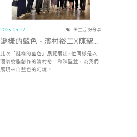
2025-04-22
美生活-好分享
謎樣的藍色 - 濱村裕二X陳聖萱《雙人展》
此次「謎樣的藍色」展覽展出2位同樣是以
環氧樹脂創作的濵村裕二和陳聖萱，為我們
展現來自藍色的幻境。