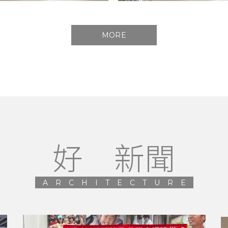
MORE
好 新聞
ARCHITECTURE