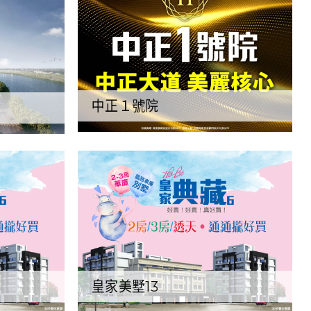
中正１號院
皇家美墅13