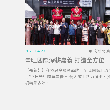
2025-04-29
好新聞-
辛旺國際深耕嘉義 打造全方位房產服務平台 與在地青年共創希望藍圖
【嘉義訊】在地房產服務品牌「辛旺國際」於
月27日舉行開幕典禮。 藝人歌手熱力演出、
項精采表演、...