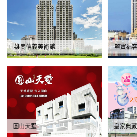
雄崗信義美術館
麗寶福容
圓山天墅
皇家典藏