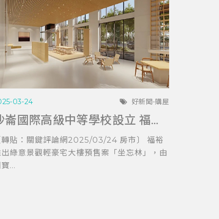
025-03-24
好新聞-購屋
沙崙國際高級中等學校設立 福裕「坐忘林」擁科技與教育加持
轉貼：關鍵評論網2025/03/24 房市〕 福裕
推出綠意景觀輕豪宅大樓預售案「坐忘林」，由
寶...