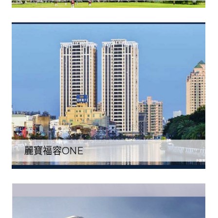
麗寶福容ONE