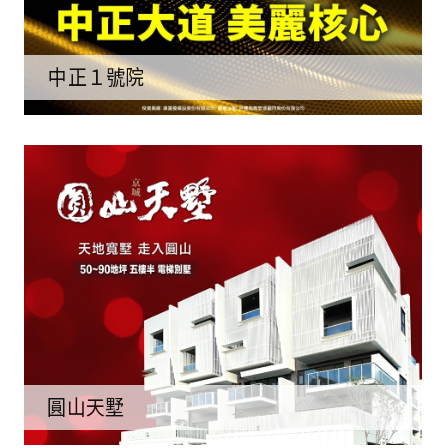
中正１號院
圓山天墅