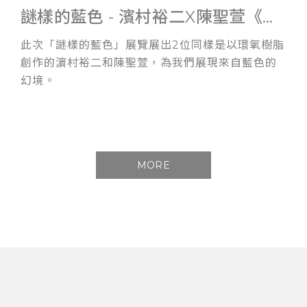
謎樣的藍色 - 濱村裕二X陳聖萱《雙人展》
此次「謎樣的藍色」展覽展出2位同樣是以環氧樹脂
創作的濵村裕二和陳聖萱，為我們展現來自藍色的
幻境。
MORE