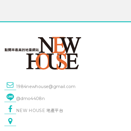
1984newhouse@gmail.com
@dmo4408n
NEW HOUSE 地產平台