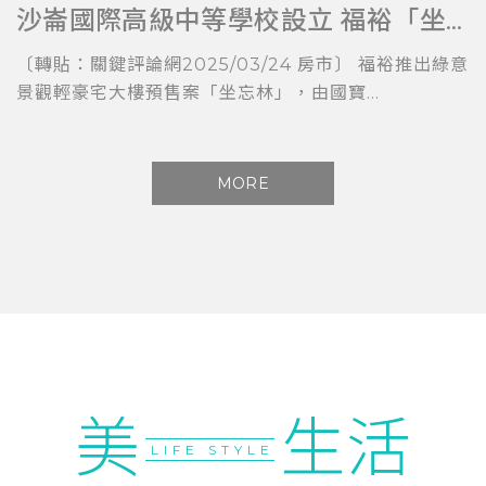
沙崙國際高級中等學校設立 福裕「坐忘林」擁科技與教育加持
〔轉貼：關鍵評論網2025/03/24 房市〕 福裕推出綠意
景觀輕豪宅大樓預售案「坐忘林」，由國寶...
MORE
美
生活
LIFE STYLE