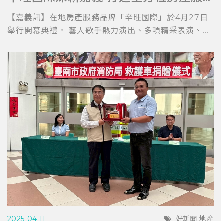
【嘉義訊】在地房產服務品牌「辛旺國際」於4月27日
舉行開幕典禮。 藝人歌手熱力演出、多項精采表演、...
2025-04-11
好新聞-地產