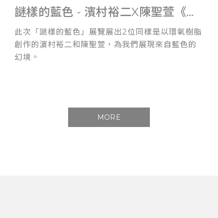
謎樣的藍色 - 濱村裕二X陳聖萱《雙人展》
此次「謎樣的藍色」展覽展出2位同樣是以環氧樹脂
創作的濵村裕二和陳聖萱，為我們展現來自藍色的
幻境。
MORE