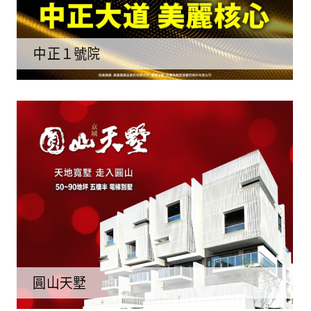
中正１號院
圓山天墅