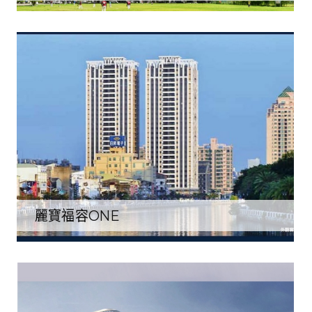
麗寶福容ONE