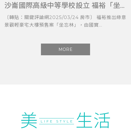
沙崙國際高級中等學校設立 福裕「坐忘林」擁科技與教育加持
〔轉貼：關鍵評論網2025/03/24 房市〕 福裕推出綠意
景觀輕豪宅大樓預售案「坐忘林」，由國寶...
MORE
美
生活
LIFE STYLE