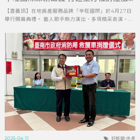
【嘉義訊】在地房產服務品牌「辛旺國際」於4月27日
舉行開幕典禮。 藝人歌手熱力演出、多項精采表演、...
2025-04-11
好新聞-地產