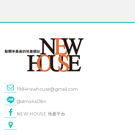
1984newhouse@gmail.com
@dmo4408n
NEW HOUSE 地產平台