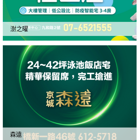
澍之曜
森遠