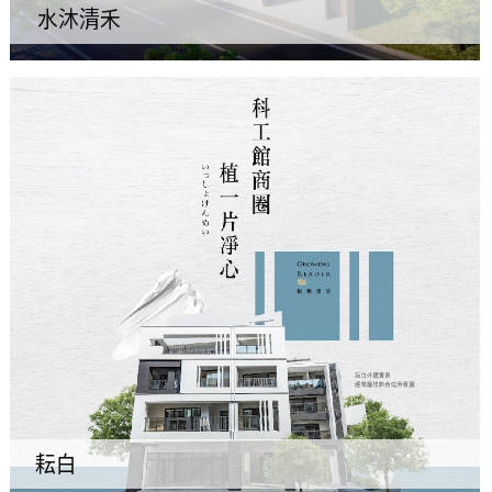
水沐清禾
耘白