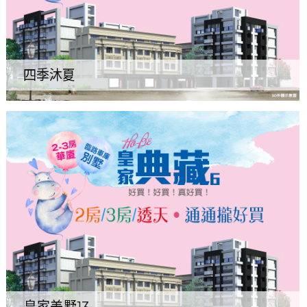
四季沐夏
皇家美墅13