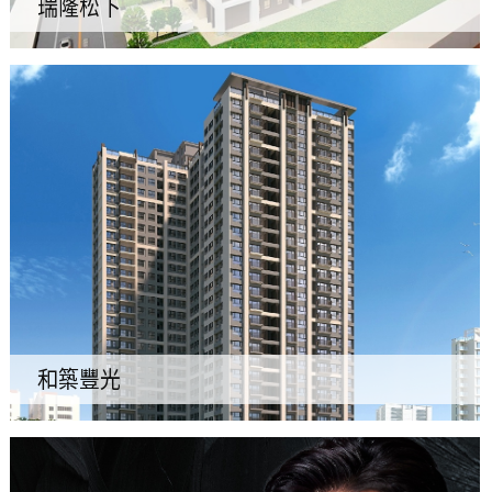
瑞隆松下
和築豐光