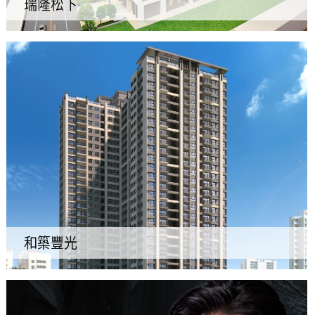
瑞隆松下
和築豐光