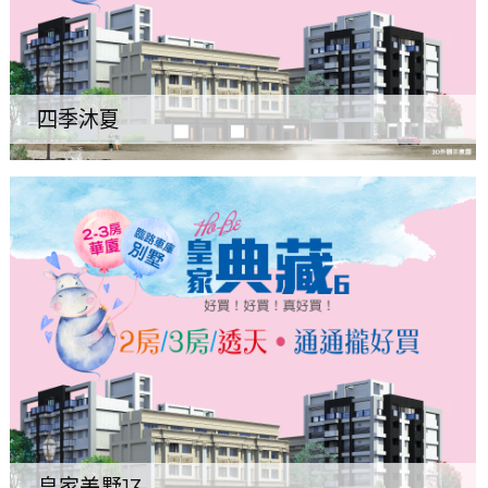
四季沐夏
皇家美墅13