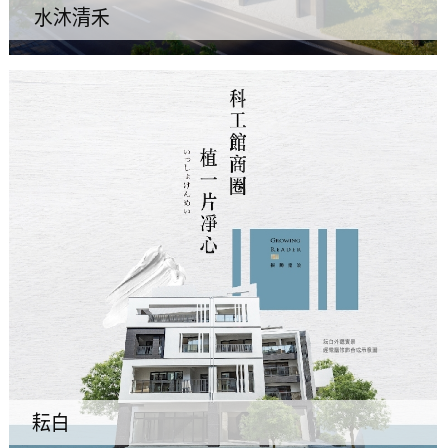
水沐清禾
耘白