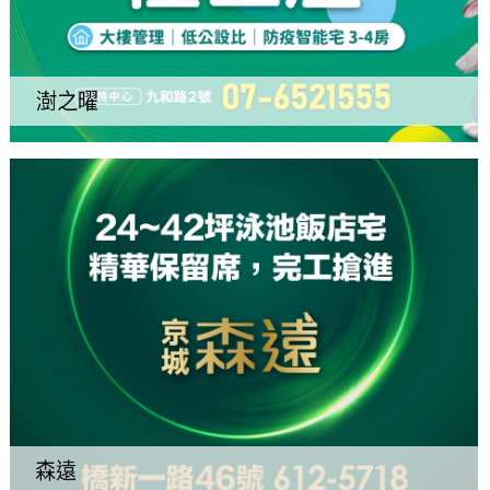
澍之曜
森遠