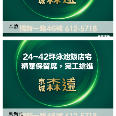
森遠
聚賢匯