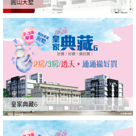
圓山天墅
皇家典藏6