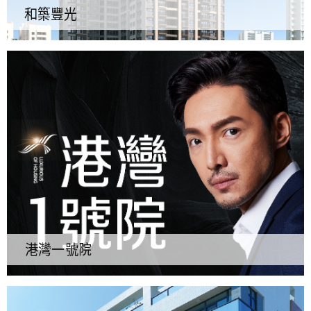
和築豐光
港灣一號院