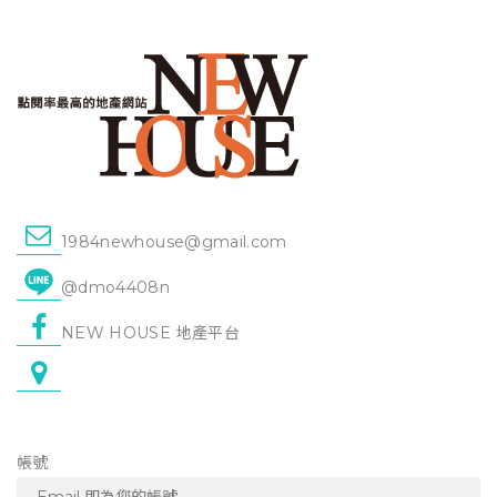
1984newhouse@gmail.com
@dmo4408n
NEW HOUSE 地產平台
帳號