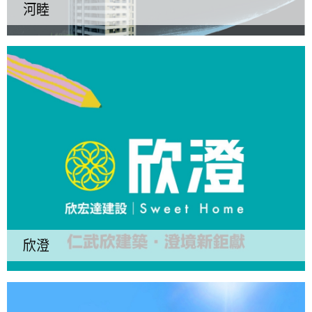
河睦
欣澄