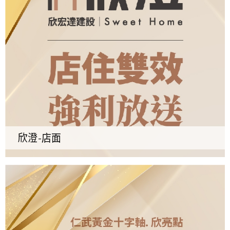
欣澄-店面