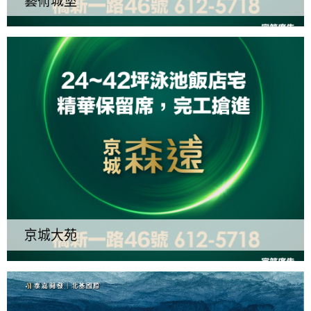
藝術城堡
京城大苑