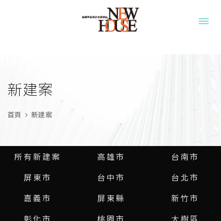
新建案
首頁
新建案
所有新建案
高雄市
台南市
屏東市
台中市
台北市
嘉義市
屏東縣
新竹市
雄崗信義美術館
彰化市
桃園市
大樹區