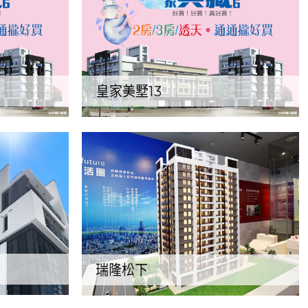
皇家美墅13
瑞隆松下