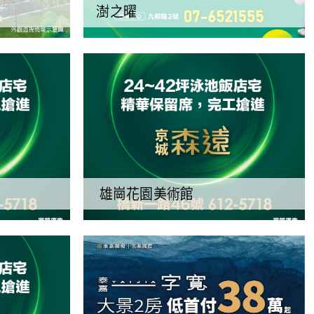
澍之曜
雄崗花園美術館