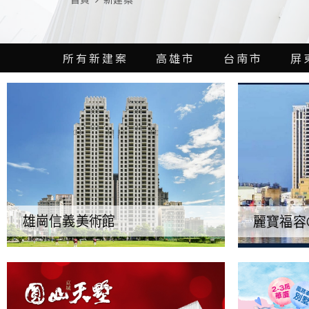
首頁
新建案
所有新建案
高雄市
台南市
屏
雄崗信義美術館
麗寶福容