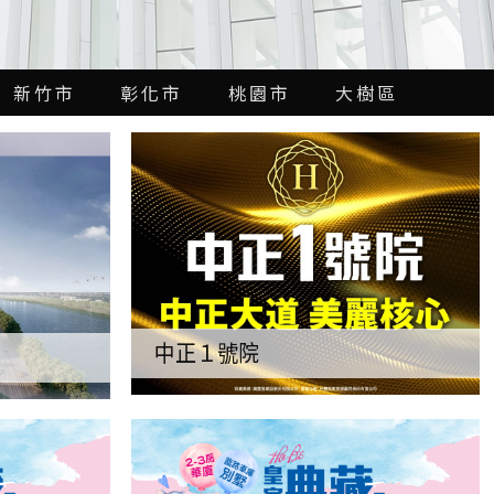
新竹市
彰化市
桃園市
大樹區
中正１號院