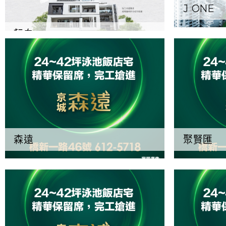
J ONE
耘白
森遠
聚賢匯