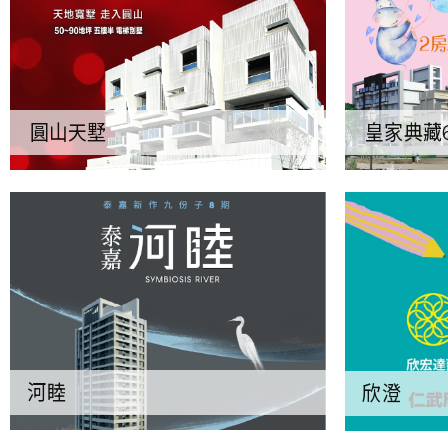
圓山天墅
皇家典藏
河睦
欣澄