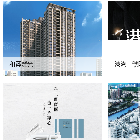
和築豐光
港灣一號