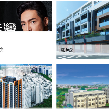
如邑2
院