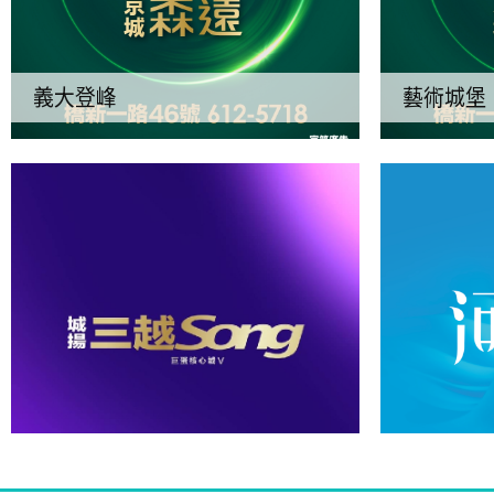
義大登峰
藝術城堡
三越SONG
河美術