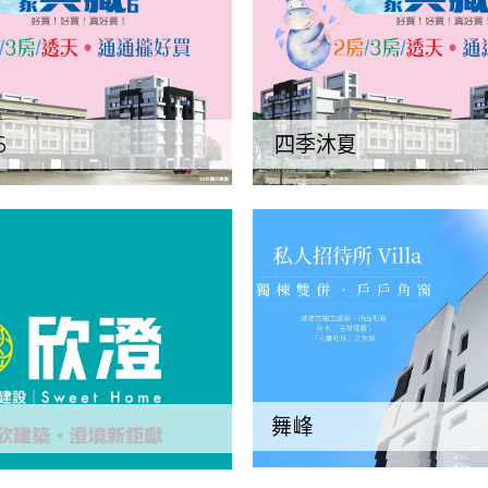
6
四季沐夏
舞峰