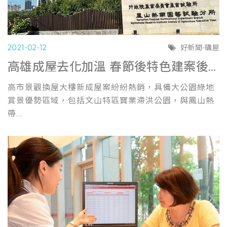
2021-02-12
好新聞-購屋
高雄成屋去化加溫 春節後特色建案後市看俏(自由時報0211)
高市景觀換屋大樓新成屋案紛紛熱銷，具備大公園綠地
賞景優勢區域，包括文山特區寶業滯洪公園，與鳳山熱
帶...