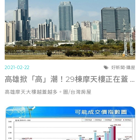
2021-02-22
好新聞-購屋
高雄掀「高」潮！29棟摩天樓正在蓋 房價近7字頭 (經濟日報0217)
高雄摩天大樓越蓋越多。圖/台灣房屋