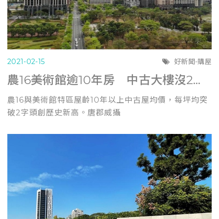
2021-02-15
好新聞-購屋
農16美術館逾10年房 中古大樓沒2字頭買不到 (蘋果新聞0210)
農16與美術館特區屋齡10年以上中古屋均價，每坪均突
破2字頭創歷史新高。唐郡威攝