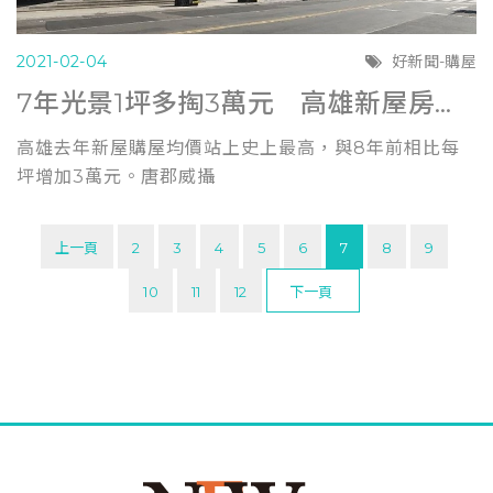
2021-02-04
好新聞-購屋
7年光景1坪多掏3萬元 高雄新屋房價漲到最高點 (蘋果日報0131)
高雄去年新屋購屋均價站上史上最高，與8年前相比每
坪增加3萬元。唐郡威攝
上一頁
2
3
4
5
6
7
8
9
10
11
12
下一頁